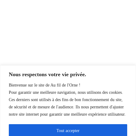
Canoë Kayak
Paddle
Tarifs
Contact
Mentions Légales
Nous contacter
07 49 252 262
10 quai Amiral Hamelin à Caen – en face le centre
Nous respectons votre vie privée.
commercial des Rives de l’Orne
Bienvenue sur le site de Au fil de l'Orne !
Pour garantir une meilleure navigation, nous utilisons des cookies.
Découvrez aussi :
Ces derniers sont utilisés à des fins de bon fonctionnement du site,
de sécurité et de mesure de l'audience. Ils nous permettent d'ajuster
Cap Orne
notre site internet pour garantir une meilleure expérience utilisateur.
Jet Ski Ouistreham
Tout accepter
Deauvillewatersports