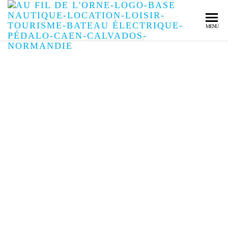
AU 
Votre
MENU
base
DE
nautiqu
L'
à Caen
AU FIL DE L'ORNE
DÉCOUVREZ CAEN ET SES
ESPACES DE NATURE DEPUIS
L'ORNE !