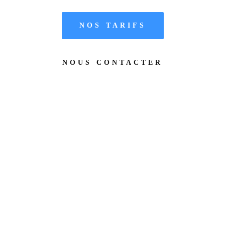
NOS TARIFS
NOUS CONTACTER
RESERVATION : UNIQUEMENT
POUR LES BATEAUX
ELECTRIQUES - DEPART A 11hOO -
0749252262.